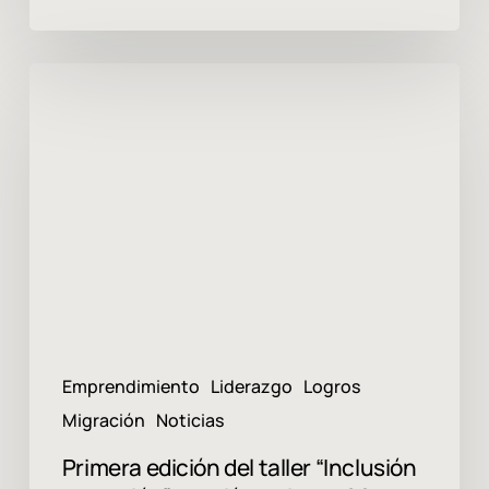
Primera
edición
del
taller
“Inclusión
en
Acción”
reunió
en
Lima
a
60
líderes
Emprendimiento
Liderazgo
Logros
y
Migración
Noticias
lideresas
Primera edición del taller “Inclusión