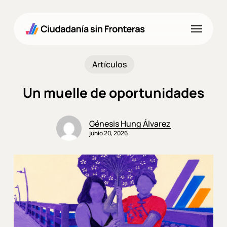
Skip
to
Menu
main
content
Artículos
Un muelle de oportunidades
Génesis Hung Álvarez
junio 20, 2026