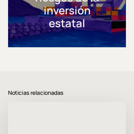
inversión
estatal
Noticias relacionadas
Cerramos
con
éxito
la
II