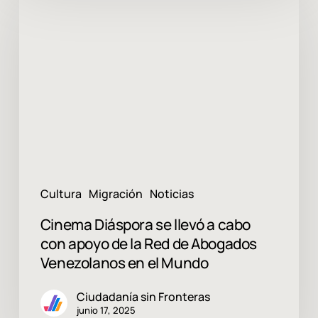
Diáspora
se
llevó
a
cabo
con
apoyo
de
la
Red
de
Abogados
Cultura
Migración
Noticias
Venezolanos
en
Cinema Diáspora se llevó a cabo
el
con apoyo de la Red de Abogados
Mundo
Venezolanos en el Mundo
Ciudadanía sin Fronteras
junio 17, 2025