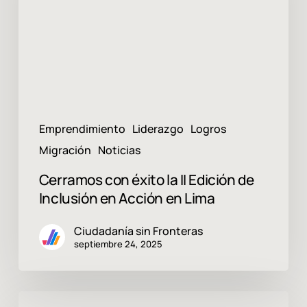
Edición
de
Inclusión
en
Acción
en
Lima
Emprendimiento
Liderazgo
Logros
Migración
Noticias
Cerramos con éxito la II Edición de
Inclusión en Acción en Lima
Ciudadanía sin Fronteras
septiembre 24, 2025
Cinema